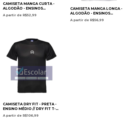
CAMISETA MANGA CURTA -
ALGODÃO - ENSINOS
CAMISETA MANGA LONGA -
INFANTIL E FUNDAMENTAL /
ALGODÃO - ENSINOS
A partir de R$52,99
SHORT-SLEEVE COTTON T-
INFANTIL E FUNDAMENTAL /
A partir de R$56,99
SHIRT – PRESCHOOL AND
LONG-SLEEVE COTTON T-
ELEMENTA- RED HOUSE
SHIRT – PRESCHOOL AND
INTERNATIONAL SCHOOL
ELEMENTAR- RED HOUSE
INTERNATIONAL SCHOOL
CAMISETA DRY FIT - PRETA -
ENSINO MÉDIO // DRY FIT T-
SHIRT - BLACK - HIGH
A partir de R$106,99
SCHOOL - RED HOUSE