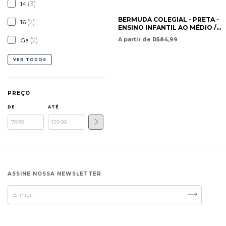
(3)
14
BERMUDA COLEGIAL - PRETA -
(2)
16
ENSINO INFANTIL AO MÉDIO /
SCHOOL SHORTS – BLACK –
A partir de R$84,99
(2)
Ga
PRESCHOOL TO HIGH SCHOOL
EDUCATION- PAN AMERICAN
CHRISTIAN ACADEMY
VER TODOS
PREÇO
DE
ATÉ
ASSINE NOSSA NEWSLETTER