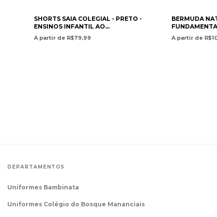
SHORTS SAIA COLEGIAL - PRETO -
BERMUDA NAT
ENSINOS INFANTIL AO
FUNDAMENTAL
FUNDAMENTAL I / SCHOOL SKIRT
SWIMMING SH
A partir de R$79,99
A partir de R$1
SHORTS – BLACK – PRESCHOOL TO
TO HIGH SCH
ELEMENT - PAN AMERICAN
AMERICAN CH
CHRISTIAN ACADEMY
DEPARTAMENTOS
Uniformes Bambinata
Uniformes Colégio do Bosque Mananciais