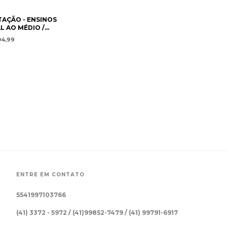
AÇÃO - ENSINOS
 AO MÉDIO /
ORTS - ELEMENTARY
04,99
OOL EDUCATION -PAN
RISTIAN ACADEMY
ENTRE EM CONTATO
5541997103766
(41) 3372 - 5972 / (41)99852-7479 / (41) 99791-6917