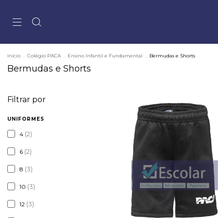
Início
.
Colégio PACA
.
Ensino Infantil e Fundamental
.
Bermudas e Shorts
Bermudas e Shorts
Filtrar por
UNIFORMES
(2)
4
(2)
6
(3)
8
(3)
10
(3)
12