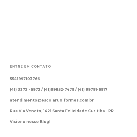
ENTRE EM CONTATO
5541997103766
(41) 3372 - 5972 / (41)99852-7479 / (41) 99791-6917
atendimento@escolaruniformes.com.br
Rua Via Veneto, 1421 Santa Felicidade Curitiba - PR
Visite o nosso Blog!