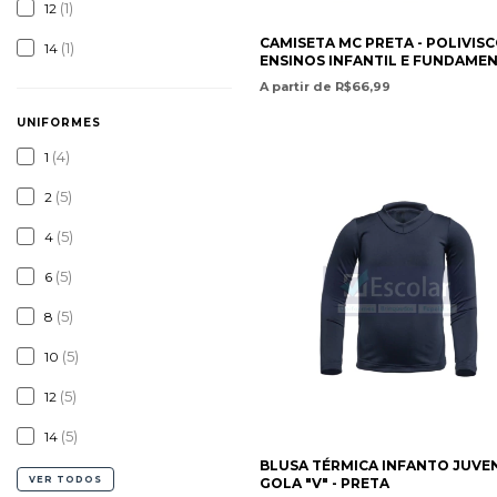
(1)
12
CAMISETA MC PRETA - POLIVISC
(1)
14
ENSINOS INFANTIL E FUNDAME
- COLÉGIO MONTEIRO LOBATO
A partir de R$66,99
UNIFORMES
(4)
1
(5)
2
(5)
4
(5)
6
(5)
8
(5)
10
(5)
12
(5)
14
BLUSA TÉRMICA INFANTO JUVE
VER TODOS
GOLA "V" - PRETA