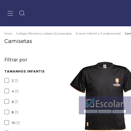
Início
.
Colégio Monteiro Lobato (Guaratuba)
.
Ensino Infantil e Fundamental
.
Cam
Camisetas
Filtrar por
TAMANHOS INFANTIS
(1)
2
(1)
4
(1)
6
(1)
8
(1)
10