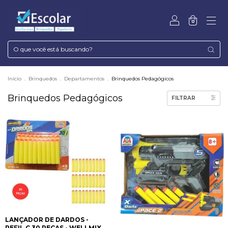
0
Início
.
Brinquedos
.
Departamentos
.
Brinquedos Pedagógicos
Brinquedos Pedagógicos
FILTRAR
LANÇADOR DE DARDOS -
REFIL C 30 PEÇAS - WELLMIX