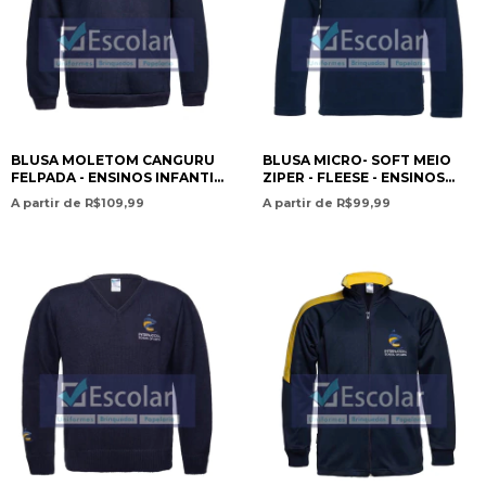
BLUSA MOLETOM CANGURU
BLUSA MICRO- SOFT MEIO
FELPADA - ENSINOS INFANTIL
ZIPER - FLEESE - ENSINOS
E FUNDAMENTAL /
INFANTIL E FUNDAMENTAL /
A partir de R$109,99
A partir de R$99,99
KANGAROO POCKET FLEECE
MICROFLEECE HALF-ZIP
SWEATSHIRT – PRESCHOOL
SWEATSHIRT – PRESCHOOL
AND ELEMENTARY
AND ELEMENTARY
EDUCATION - ISC
EDUCATION- ISC