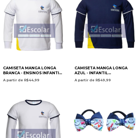
CAMISETA MANGA LONGA
CAMISETA MANGA LONGA
BRANCA - ENSINOS INFANTIL
AZUL - INFANTIL
E FUNDAMENTAL / LONG-
/FUNDAMENTAL / LONG-
A partir de R$44,99
A partir de R$49,99
SLEEVE T-SHIRT – WHITE –
SLEEVE T-SHIRT – BLUE –
PRESCHOOL AND
PRESCHOOL / ELEMENTARY
ELEMENTARY EDUCATION-
EDUCATION - ISC
ISC