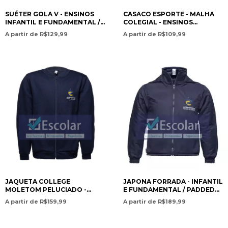
SUÉTER GOLA V - ENSINOS
CASACO ESPORTE - MALHA
INFANTIL E FUNDAMENTAL /
COLEGIAL - ENSINOS
V-NECK SWEATER –
INFANTIL E FUNDAMENTAL /
A partir de R$129,99
A partir de R$109,99
PRESCHOOL AND
SPORTS JACKET – SCHOOL
ELEMENTARY EDUCATION-
KNIT FABRIC – PRESCHOOL
ISC
AND ELEMENTARY
EDUCATION - ISC
JAQUETA COLLEGE
JAPONA FORRADA - INFANTIL
MOLETOM PELUCIADO -
E FUNDAMENTAL / PADDED
ENSINOS INFANTIL E
JACKET – PRESCHOOL AND
A partir de R$159,99
A partir de R$189,99
FUNDAMENTAL / COLLEGE
ELEMENTARY EDUCATION -
JACKET – FLEECE
ISC
SWEATSHIRT – PRESCHOOL