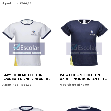
FUNDAMENTAL / SHORT-
A partir de R$44,99
SLEEVE PV T-SHIRT – BLUE –
PRESCHOOL AND
ELEMENTARY EDUCATION -
ISC
BABY LOOK MC COTTON -
BABY LOOK MC COTTON -
BRANCA -ENSINOS INFANTIL
AZUL - ENSINOS INFANTIL E
E FUNDAMENTAL / SHORT-
FUNDAMENTAL / SHORT-
A partir de R$44,99
A partir de R$49,99
SLEEVE BABY LOOK COTTON
SLEEVE BABY LOOK COTTON
– WHITE – PRESCHOOL AND
– BLUE – PRESCHOOL AND
ELEMENTARY EDUCATION -
ELEMENTARY EDUCATION-
ISC
ISC