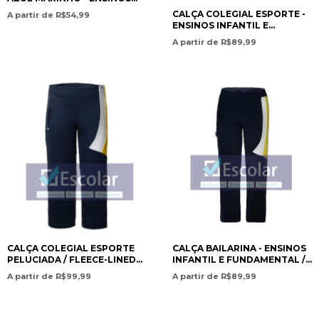
INFANTIL E FUNDAMENTAL /
CALÇA COLEGIAL ESPORTE -
A partir de R$54,99
LONG-SLEEVE BABY LOOK
ENSINOS INFANTIL E
COTTON – NAVY BLUE –
FUNDAMENTAL / SCHOOL
A partir de R$89,99
PRESCHOOL AND
SPORTS PANTS – PRESCHOOL
ELEMENTARY EDUCAT - ISC
AND ELEMENTARY
EDUCATION - ISC
CALÇA COLEGIAL ESPORTE
CALÇA BAILARINA - ENSINOS
PELUCIADA / FLEECE-LINED
INFANTIL E FUNDAMENTAL /
SCHOOL SPORTS PANTS- ISC
BALLET PANTS – PRESCHOOL
A partir de R$99,99
A partir de R$89,99
AND ELEMENTARY
EDUCATION- ISC