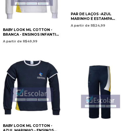
PAR DE LAÇOS -AZUL
MARINHO E ESTAMPA
COLORIDA - GAROTA DO
A partir de R$24,99
LAÇO
BABY LOOK ML COTTON -
BRANCA - ENSINOS INFANTIL
E FUNDAMENTAL / LONG-
A partir de R$49,99
SLEEVE BABY LOOK COTTON
– WHITE – PRESCHOOL AND
ELEMENTARY EDUCATION-
ISC
BABY LOOK ML COTTON -
AZUL MARINHO - ENSINOS