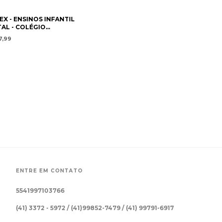
X - ENSINOS INFANTIL
AL - COLÉGIO
BATO - GUARATUBA
7,99
ENTRE EM CONTATO
5541997103766
(41) 3372 - 5972 / (41)99852-7479 / (41) 99791-6917