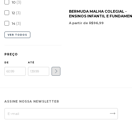
(3)
10
BERMUDA MALHA COLEGIAL -
(3)
12
ENSINOS INFANTIL E FUNDAME
- COLÉGIO MONTEIRO LOBATO
A partir de R$96,99
(3)
14
VER TODOS
PREÇO
DE
ATÉ
ASSINE NOSSA NEWSLETTER