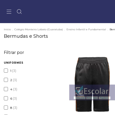
Início
.
Colégio Monteiro Lobato (Guaratuba)
.
Ensino Infantil e Fundamental
.
Ber
Bermudas e Shorts
Filtrar por
UNIFORMES
(3)
1
(3)
2
(3)
4
(3)
6
(3)
8