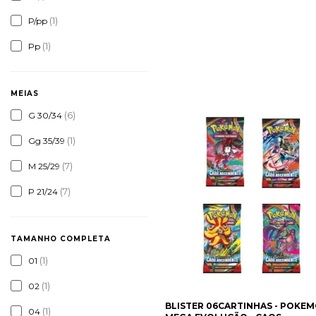
(1)
P/pp
(1)
Pp
MEIAS
(6)
G 30/34
(1)
Gg 35/39
(7)
M 25/29
(7)
P 21/24
TAMANHO COMPLETA
(1)
01
(1)
02
BLISTER 06CARTINHAS - POKEM
(1)
04