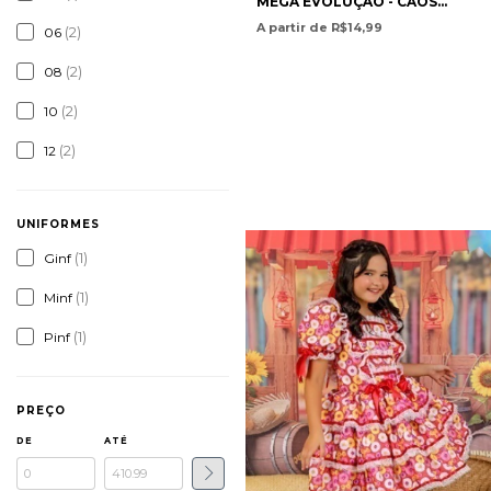
MEGA EVOLUÇÃO - CAOS
ASCENDENTE - COPAG
A partir de R$14,99
(2)
06
(2)
08
(2)
10
(2)
12
UNIFORMES
(1)
Ginf
(1)
Minf
(1)
Pinf
PREÇO
DE
ATÉ