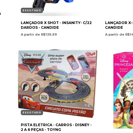
ESGOTADO
8
LANÇADOR X SHOT - INSANITY- C/22
LANÇADOR X-S
DARDOS - CANDIDE
CANDIDE
A partir de R$139,99
A partir de R$1
ESGOTADO
PISTA ELETRICA - CARROS - DISNEY -
2 A 6 PEÇAS - TOYNG