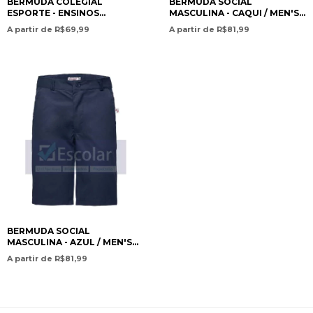
BERMUDA COLEGIAL
BERMUDA SOCIAL
ESPORTE - ENSINOS
MASCULINA - CAQUI / MEN'S
INFANTIL E FUNDAMENTAL /
DRESS SHORTS – KHAKI -
A partir de R$69,99
A partir de R$81,99
SPORTS SCHOOL SHORTS -
COLÉGIO EVEREST
PRESCHOOL AND
INTERNACIONAL
ELEMENTARY SCHOOL-
COLÉGIO EVEREST
INTERNACIONAL
BERMUDA SOCIAL
MASCULINA - AZUL / MEN'S
DRESS SHORTS - BLUE -
A partir de R$81,99
COLÉGIO EVEREST
INTERNACIONAL