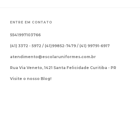
ENTRE EM CONTATO
5541997103766
(41) 3372 - 5972 / (41)99852-7479 / (41) 99791-6917
atendimento@escolaruniformes.com.br
Rua Via Veneto, 1421 Santa Felicidade Curitiba - PR
Visite o nosso Blog!