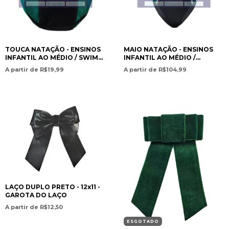
TOUCA NATAÇÃO - ENSINOS
MAIO NATAÇÃO - ENSINOS
INFANTIL AO MÉDIO / SWIM
INFANTIL AO MÉDIO /
CAP – PRESCHOOL TO HIGH
SWIMSUIT – PRESCHOOL TO
A partir de R$19,99
A partir de R$104,99
SCHOOL EDUCATION- PAN
HIGH SCHOOL EDUCATION-
AMERICAN CHRISTIAN
PAN AMERICAN CHRISTIAN
ACADEMY
ACADEMY
LAÇO DUPLO PRETO - 12x11 -
GAROTA DO LAÇO
A partir de R$12,50
ESGOTADO