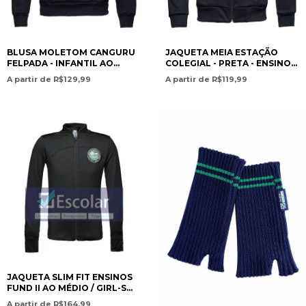
BLUSA MOLETOM CANGURU
JAQUETA MEIA ESTAÇÃO
FELPADA - INFANTIL AO
COLEGIAL - PRETA - ENSINOS
MÉDIO - SWEATSHIRT FLEECE
INFANTIL AO MÉDIO / MID-
A partir de R$129,99
A partir de R$119,99
LINED PRESCHOOL TO HIGH
SEASON SCHOOL JACKET –
SCHOOL EDUCATION - PAN
BLACK – PRESCHOOL TO H -
AMERICAN CHRISTIAN
PAN AMERICAN CHRISTIAN
ACADEMY
ACADEMY
JAQUETA SLIM FIT ENSINOS
FUND II AO MÉDIO / GIRL-S
SLIM FIT SPORTS JACKET -
A partir de R$164,99