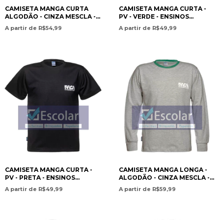
CAMISETA MANGA CURTA
CAMISETA MANGA CURTA -
ALGODÃO - CINZA MESCLA -
PV - VERDE - ENSINOS
ENSINOS INFANTIL AO MÉDIO
INFANTIL AO MÉDIO / SHORT
A partir de R$54,99
A partir de R$49,99
/ SHORT SLEEVE COTTON T-
SLEEVE T-SHIRT –
SHIRT – HEATHER GRAY –-
POLYVISCOSIS – GREEN –
PAN AMERICAN CHRISTIAN
PRESCHOO- PAN AMERICAN
ACADEMY
CHRISTIAN ACADEMY
CAMISETA MANGA CURTA -
CAMISETA MANGA LONGA -
PV - PRETA - ENSINOS
ALGODÃO - CINZA MESCLA -
INFANTIL AO MÉDIO / SHORT
ENSINOS INFANTIL AO MÉDIO
A partir de R$49,99
A partir de R$59,99
SLEEVE T-SHIRT –
/ LONG SLEEVE COTTON T-
POLYVISCOSE – BLACK - PAN
SHIRT – HEATHER GRAY - PAN
AMERICAN CHRISTIAN
AMERICAN CHRISTIAN
ACADEMY
ACADEMY