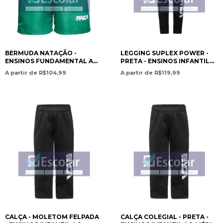
BERMUDA NATAÇÃO -
LEGGING SUPLEX POWER -
ENSINOS FUNDAMENTAL AO
PRETA - ENSINOS INFANTIL
MÉDIO / SWIMMING SHORTS -
AO MÉDIO / SUPLEX POWER
A partir de R$104,99
A partir de R$119,99
ELEMENTARY TO HIGH
LEGGINGS – BLACK –
SCHOOL EDUCATION -PAN
PRESCHOOL TO HIGH
AMERICAN CHRISTIAN
SCHOOL ED- PAN AMERICAN
ACADEMY
CHRISTIAN ACADEMY
CALÇA - MOLETOM FELPADA
CALÇA COLEGIAL - PRETA -