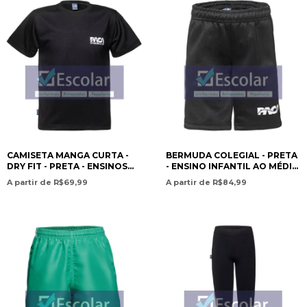
CAMISETA MANGA CURTA -
BERMUDA COLEGIAL - PRETA
DRY FIT - PRETA - ENSINOS
- ENSINO INFANTIL AO MÉDIO
INFANTIL AO MÉDIO / SHORT
/ SCHOOL SHORTS – BLACK –
A partir de R$69,99
A partir de R$84,99
SLEEVE T-SHIRT – DRY FIT –
PRESCHOOL TO HIGH
BLACK – PRESCHO - PAN
SCHOOL EDUCATION- PAN
AMERICAN CHRISTIAN
AMERICAN CHRISTIAN
ACADEMY
ACADEMY