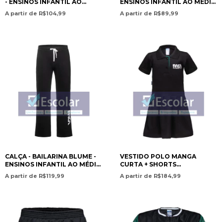
- ENSINOS INFANTIL AO
ENSINOS INFANTIL AO MÉDIO
MÉDIO / SWEATPANTS –
/ LETTER JACKET –
A partir de R$104,99
A partir de R$89,99
FLEECE LINED – PRESCHOOL
PRESCHOOL TO HIGH
TO HIGH SCHOOL
SCHOOL EDUCATION- PAN
EDUCATION - PAN AMERICAN
AMERICAN CHRISTIAN
CHRISTIAN ACADEMY
ACADEMY
CALÇA - BAILARINA BLUME -
VESTIDO POLO MANGA
ENSINOS INFANTIL AO MÉDIO
CURTA + SHORTS
/ POLO DRESS SHORT SLEEVE
UNDERWEAR / POLO DRESS
A partir de R$119,99
A partir de R$184,99
+ UNDERWEAR SHORTS –
SHORT SLEEVE +
PRESCHOOL TO ELEME - PAN
UNDERWEAR - ENSINOS
AMERICAN CHRISTIAN
INFANTIL AO FUNDAMENTAL
ACADEMY
I - PAN AMERICAN CHRISTIAN
ACADEMY