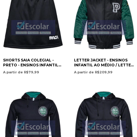
SHORTS SAIA COLEGIAL -
LETTER JACKET - ENSINOS
PRETO - ENSINOS INFANTIL
INFANTIL AO MÉDIO / LETTER
AO FUNDAMENTAL I /
JACKET – PRESCHOOL TO
A partir de R$79,99
A partir de R$209,99
SCHOOL SKIRT SHORTS –
HIGH SCHOOL EDUCATION-
BLACK – PRESCHOOL TO
PAN AMERICAN CHRISTIAN
ELEMENT - PAN AMERICAN
ACADEMY
CHRISTIAN ACADEMY