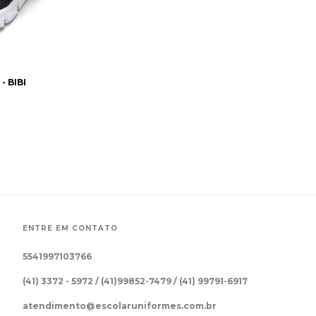
- BIBI
ENTRE EM CONTATO
5541997103766
(41) 3372 - 5972 / (41)99852-7479 / (41) 99791-6917
atendimento@escolaruniformes.com.br