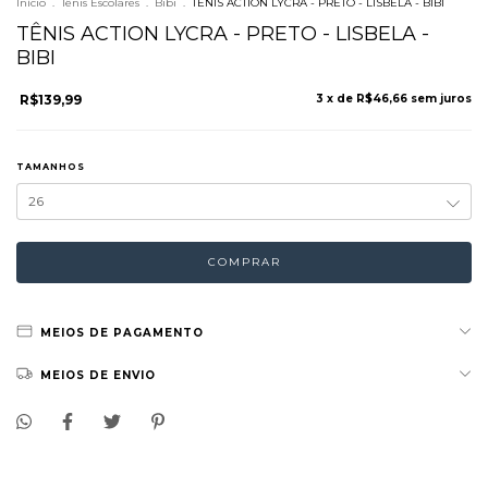
Início
.
Tênis Escolares
.
Bibi
.
TÊNIS ACTION LYCRA - PRETO - LISBELA - BIBI
TÊNIS ACTION LYCRA - PRETO - LISBELA -
BIBI
R$139,99
3
x de
R$46,66
sem juros
TAMANHOS
MEIOS DE PAGAMENTO
MEIOS DE ENVIO