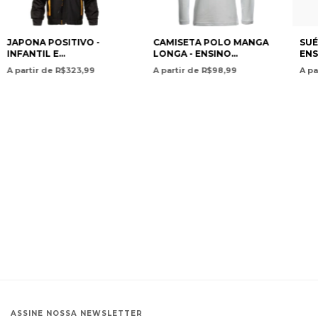
JAPONA POSITIVO -
SUÉ
CAMISETA POLO MANGA
INFANTIL E
ENS
LONGA - ENSINO
FUNDAMENTAL
FUN
INFANTIL E
A partir de R$323,99
A pa
A partir de R$98,99
/POSITIVO PUFFER
SWE
FUNDAMENTAL / LONG
JACKET - PRESCHOOL
AND
SLEEVE POLO SHIRT -
AND ELEMENTARY
SCH
PRESCHOOL AND
SCHOOL- COLÉGIO
POS
ELEMENTARY SCHOOL-
POSITIVO
INT
COLÉGIO POSITIVO
INTERNACIONAL
ASSINE NOSSA NEWSLETTER