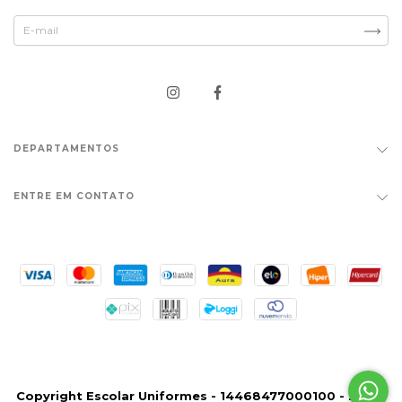
DEPARTAMENTOS
ENTRE EM CONTATO
Copyright Escolar Uniformes - 14468477000100 - 2026.