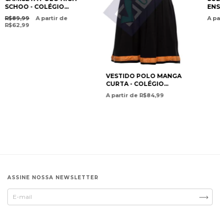
SCHOO - COLÉGIO
ENS
POSITIVO
FUN
R$89,99
A partir de
A pa
SWE
R$62,99
AND
SCH
POS
INT
VESTIDO POLO MANGA
CURTA - COLÉGIO
POSITIVO
A partir de R$84,99
ASSINE NOSSA NEWSLETTER