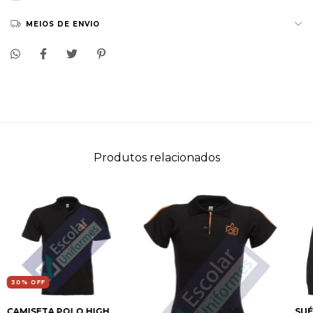
MEIOS DE ENVIO
Produtos relacionados
30
% OFF
CAMISETA POLO HIGH
SUÉ