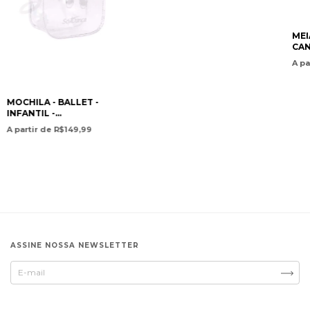
MEI
CA
A pa
MOCHILA - BALLET -
INFANTIL -
TRANSPARENTE - PRATA -
A partir de R$149,99
SÓ DANÇA
ASSINE NOSSA NEWSLETTER