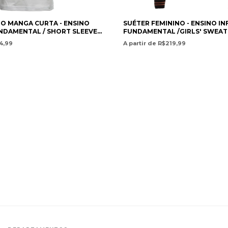
O MANGA CURTA - ENSINO
SUÉTER FEMININO - ENSINO IN
UNDAMENTAL / SHORT SLEEVE
FUNDAMENTAL /GIRLS' SWEATE
 PRESCHOOL AND ELEMENTARY
PRESCHOOL AND ELEMENTARY
04,99
A partir de R$219,99
GIO POSITIVO
COLÉGIO POSITIVO INTERNAC
AL