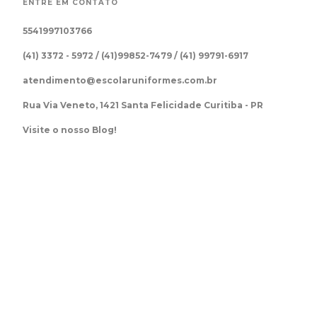
ENTRE EM CONTATO
5541997103766
(41) 3372 - 5972 / (41)99852-7479 / (41) 99791-6917
atendimento@escolaruniformes.com.br
Rua Via Veneto, 1421 Santa Felicidade Curitiba - PR
Visite o nosso Blog!