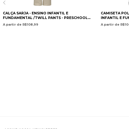
CAMISETA POL
CALÇA SARJA - ENSINO INFANTIL E
INFANTIL E F
FUNDAMENTAL /TWILL PANTS - PRESCHOOL
POLO SHIRT -
AND ELEMENTARY SCHOOL- COLÉGIO
A partir de R$1
A partir de R$108,99
SCHOOL- COLÉ
POSITIVO INTERNACIONAL
INTERNACION