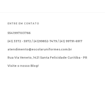
ENTRE EM CONTATO
5541997103766
(41) 3372 - 5972 / (41)99852-7479 / (41) 99791-6917
atendimento@escolaruniformes.com.br
Rua Via Veneto, 1421 Santa Felicidade Curitiba - PR
Visite o nosso Blog!