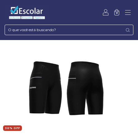
0
30
% OFF