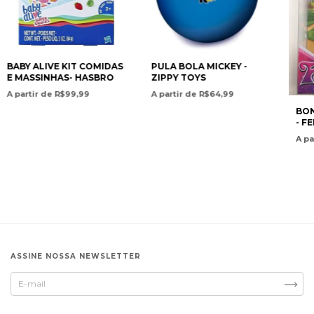
BABY ALIVE KIT COMIDAS
PULA BOLA MICKEY -
E MASSINHAS- HASBRO
ZIPPY TOYS
A partir de R$99,99
A partir de R$64,99
BON
- F
A pa
ASSINE NOSSA NEWSLETTER