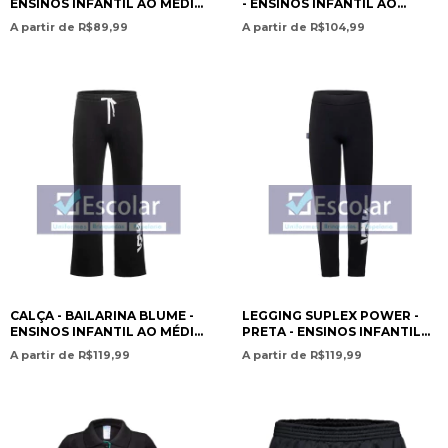
ENSINOS INFANTIL AO MÉDIO
- ENSINOS INFANTIL AO
/ LETTER JACKET –
MÉDIO / SWEATPANTS –
A partir de R$89,99
A partir de R$104,99
PRESCHOOL TO HIGH
FLEECE LINED – PRESCHOOL
SCHOOL EDUCATION- PAN
TO HIGH SCHOOL
AMERICAN CHRISTIAN
EDUCATION - PAN AMERICAN
ACADEMY
CHRISTIAN ACADEMY
CALÇA - BAILARINA BLUME -
LEGGING SUPLEX POWER -
ENSINOS INFANTIL AO MÉDIO
PRETA - ENSINOS INFANTIL
/ POLO DRESS SHORT SLEEVE
AO MÉDIO / SUPLEX POWER
A partir de R$119,99
A partir de R$119,99
+ UNDERWEAR SHORTS –
LEGGINGS – BLACK –
PRESCHOOL TO ELEME - PAN
PRESCHOOL TO HIGH
AMERICAN CHRISTIAN
SCHOOL ED- PAN AMERICAN
ACADEMY
CHRISTIAN ACADEMY