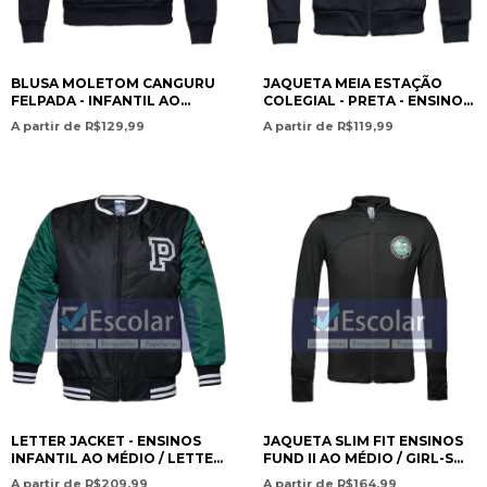
BLUSA MOLETOM CANGURU
JAQUETA MEIA ESTAÇÃO
FELPADA - INFANTIL AO
COLEGIAL - PRETA - ENSINOS
MÉDIO - SWEATSHIRT FLEECE
INFANTIL AO MÉDIO / MID-
A partir de R$129,99
A partir de R$119,99
LINED PRESCHOOL TO HIGH
SEASON SCHOOL JACKET –
SCHOOL EDUCATION - PAN
BLACK – PRESCHOOL TO H -
AMERICAN CHRISTIAN
PAN AMERICAN CHRISTIAN
ACADEMY
ACADEMY
LETTER JACKET - ENSINOS
JAQUETA SLIM FIT ENSINOS
INFANTIL AO MÉDIO / LETTER
FUND II AO MÉDIO / GIRL-S
JACKET – PRESCHOOL TO
SLIM FIT SPORTS JACKET -
A partir de R$209,99
A partir de R$164,99