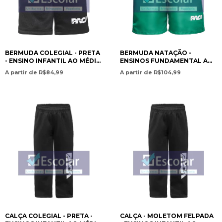
BERMUDA COLEGIAL - PRETA
BERMUDA NATAÇÃO -
- ENSINO INFANTIL AO MÉDIO
ENSINOS FUNDAMENTAL AO
/ SCHOOL SHORTS – BLACK –
MÉDIO / SWIMMING SHORTS -
A partir de R$84,99
A partir de R$104,99
PRESCHOOL TO HIGH
ELEMENTARY TO HIGH
SCHOOL EDUCATION- PAN
SCHOOL EDUCATION -PAN
AMERICAN CHRISTIAN
AMERICAN CHRISTIAN
ACADEMY
ACADEMY
CALÇA COLEGIAL - PRETA -
CALÇA - MOLETOM FELPADA