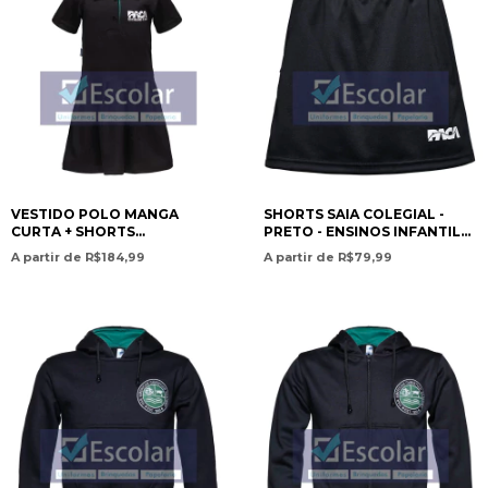
VESTIDO POLO MANGA
SHORTS SAIA COLEGIAL -
CURTA + SHORTS
PRETO - ENSINOS INFANTIL
UNDERWEAR / POLO DRESS
AO FUNDAMENTAL I /
A partir de R$184,99
A partir de R$79,99
SHORT SLEEVE +
SCHOOL SKIRT SHORTS –
UNDERWEAR - ENSINOS
BLACK – PRESCHOOL TO
INFANTIL AO FUNDAMENTAL
ELEMENT - PAN AMERICAN
I - PAN AMERICAN CHRISTIAN
CHRISTIAN ACADEMY
ACADEMY