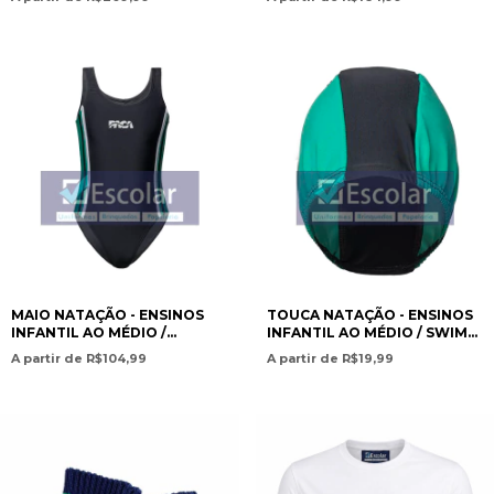
HIGH SCHOOL EDUCATION-
SECOPAN - PAMERICAN
PAN AMERICAN CHRISTIAN
CHRISTIAN ACADEMY
ACADEMY
MAIO NATAÇÃO - ENSINOS
TOUCA NATAÇÃO - ENSINOS
INFANTIL AO MÉDIO /
INFANTIL AO MÉDIO / SWIM
SWIMSUIT – PRESCHOOL TO
CAP – PRESCHOOL TO HIGH
A partir de R$104,99
A partir de R$19,99
HIGH SCHOOL EDUCATION-
SCHOOL EDUCATION- PAN
PAN AMERICAN CHRISTIAN
AMERICAN CHRISTIAN
ACADEMY
ACADEMY