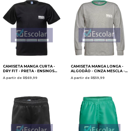
CAMISETA MANGA CURTA -
CAMISETA MANGA LONGA -
DRY FIT - PRETA - ENSINOS
ALGODÃO - CINZA MESCLA -
INFANTIL AO MÉDIO / SHORT
ENSINOS INFANTIL AO MÉDIO
A partir de R$69,99
A partir de R$59,99
SLEEVE T-SHIRT – DRY FIT –
/ LONG SLEEVE COTTON T-
BLACK – PRESCHO - PAN
SHIRT – HEATHER GRAY - PAN
AMERICAN CHRISTIAN
AMERICAN CHRISTIAN
ACADEMY
ACADEMY