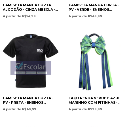
CAMISETA MANGA CURTA
CAMISETA MANGA CURTA -
ALGODÃO - CINZA MESCLA -
PV - VERDE - ENSINOS
ENSINOS INFANTIL AO MÉDIO
INFANTIL AO MÉDIO / SHORT
A partir de R$54,99
A partir de R$49,99
/ SHORT SLEEVE COTTON T-
SLEEVE T-SHIRT –
SHIRT – HEATHER GRAY –-
POLYVISCOSIS – GREEN –
PAN AMERICAN CHRISTIAN
PRESCHOO- PAN AMERICAN
ACADEMY
CHRISTIAN ACADEMY
CAMISETA MANGA CURTA -
LAÇO RENDA VERDE E AZUL
PV - PRETA - ENSINOS
MARINHO COM FITINHAS -
INFANTIL AO MÉDIO / SHORT
GAROTA DO LAÇO
A partir de R$49,99
A partir de R$29,99
SLEEVE T-SHIRT –
POLYVISCOSE – BLACK - PAN
AMERICAN CHRISTIAN
ACADEMY